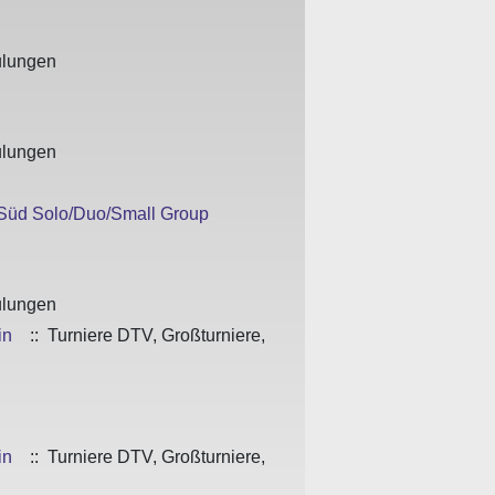
ulungen
ulungen
 Süd Solo/Duo/Small Group
ulungen
in
:: Turniere DTV, Großturniere,
in
:: Turniere DTV, Großturniere,