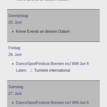
Donnerstag
25. Juni
Keine Events an diesem Datum
Freitag
26. Juni
DanceSportFestival Bremen incl WM Jun II
Latein
:: Turniere international
Samstag
27. Juni
DanceSportFestival Bremen incl WM Jun II