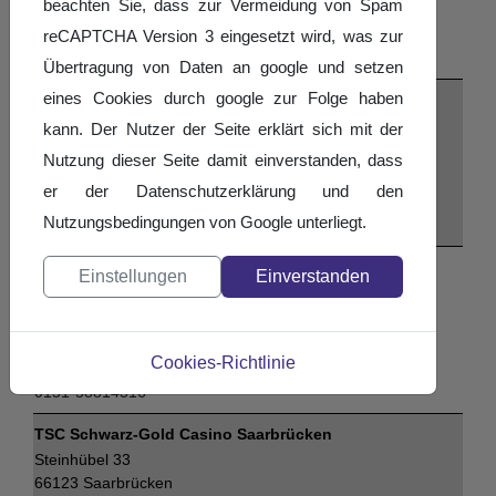
beachten Sie, dass zur Vermeidung von Spam
Saar05-Tanzsport@tanzen.slt.de
0681-59590752
reCAPTCHA Version 3 eingesetzt wird, was zur
0176-40432276
Übertragung von Daten an google und setzen
eines Cookies durch google zur Folge haben
Tanzsport-Gesellschaft Grün-Gold Saarbrücken
Birkenferder Straße 5
kann. Der Nutzer der Seite erklärt sich mit der
66113 Saarbrücken
Nutzung dieser Seite damit einverstanden, dass
Robert Wolf
er der Datenschutzerklärung und den
TG-Gruen-Gold-SB@tanzen-slt.de
Nutzungsbedingungen von Google unterliegt.
0160-96462679
TSA Fortuna des ATSV Saarbrücken
Einstellungen
Einverstanden
Lulustein 5-9
66117 Saarbrücken
Carsten Hornung
Cookies-Richtlinie
TSA-Fortuna-ATSV-SB@tanzen-slt.de
0151-58814316
TSC Schwarz-Gold Casino Saarbrücken
Steinhübel 33
66123 Saarbrücken