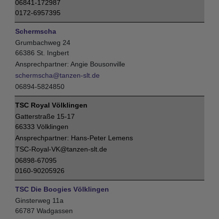
06841-172987
0172-6957395
Schermscha
Grumbachweg 24
66386 St. Ingbert
Angie Bousonville
schermscha@tanzen-slt.de
06894-5824850
TSC Royal Völklingen
Gatterstraße 15-17
66333 Völklingen
Hans-Peter Lemens
TSC-Royal-VK@tanzen-slt.de
06898-67095
0160-90205926
TSC Die Boogies Völklingen
Ginsterweg 11a
66787 Wadgassen