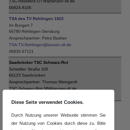
TSC-Residenz-OTW@tanzen-slt.de
06824-8106
TSA des TV Rehlingen 1923
Im Bungert 7
66780 Rehlingen-Siersburg
Petra Bastian
TSA-TV-Rehlingen@tanzen-slt.de
06835-67121
Saarbrücker TSC Schwarz-Rot
Scheidter Straße 100
66123 Saarbrücken
Thomas Weingardt
TSC-Schwarz-Rot-SB@tanzen-slt.de
0162-4256088
Diese Seite verwendet Cookies.
SV Saar 05 Tanzsport
Straße des 13. Januar 10
Durch Nutzung unserer Webseite stimmen Sie
66121 Saarbrücken
der Nutzung von Cookies durch diese zu. Bitte
Andreas Winter