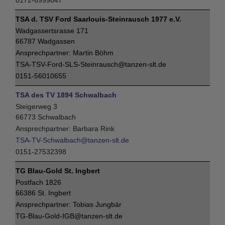
0172-6999047
TSA d. TSV Ford Saarlouis-Steinrausch 1977 e.V.
Wadgassertsrasse 171
66787 Wadgassen
Martin Böhm
TSA-TSV-Ford-SLS-Steinrausch@tanzen-slt.de
0151-56010655
TSA des TV 1894 Schwalbach
Steigerweg 3
66773 Schwalbach
Barbara Rink
TSA-TV-Schwalbach@tanzen-slt.de
0151-27532398
TG Blau-Gold St. Ingbert
Postfach 1826
66386 St. Ingbert
Tobias Jungbär
TG-Blau-Gold-IGB@tanzen-slt.de