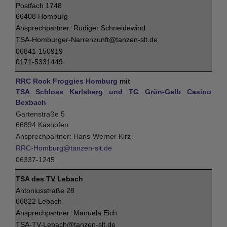
Postfach 1748
66408 Homburg
Rüdiger Schneidewind
TSA-Homburger-Narrenzunft@tanzen-slt.de
06841-150919
0171-5331449
RRC Rock Froggies Homburg
mit
TSA Schloss Karlsberg und TG Grün-Gelb Casino
Bexbach
Gartenstraße 5
66894 Käshofen
Hans-Werner Kirz
RRC-Homburg@tanzen-slt.de
06337-1245
TSA des TV Lebach
Antoniusstraße 28
66822 Lebach
Manuela Eich
TSA-TV-Lebach@tanzen-slt.de