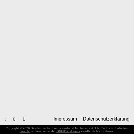
Impressum
Datenschutzerklärung
Copyright © 2026 Saarländischer Landesverband für Tanzsport. Alle Rechte vorbehalten.
Joomla!
ist freie, unter der
GNU/GPL-Lizenz
veröffentlichte Software.