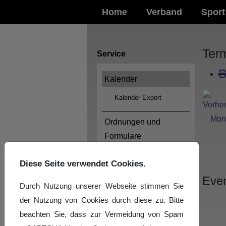
Home
Verband
Sport
Ter
Service
Kalender
Kalender Export
Ordnungen und
Formulare
Logos
Diese Seite verwendet Cookies.
Even
Impressum
Durch Nutzung unserer Webseite stimmen Sie
der Nutzung von Cookies durch diese zu. Bitte
Datenschutzerklärung
beachten Sie, dass zur Vermeidung von Spam
News-Archiv