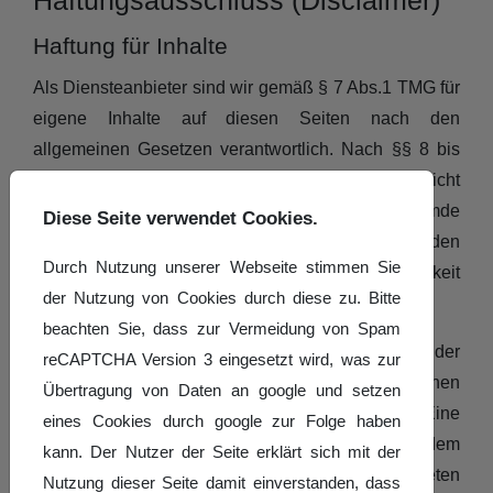
Haftungsausschluss (Disclaimer)
Haftung für Inhalte
Als Diensteanbieter sind wir gemäß § 7 Abs.1 TMG für
eigene Inhalte auf diesen Seiten nach den
allgemeinen Gesetzen verantwortlich. Nach §§ 8 bis
10 TMG sind wir als Diensteanbieter jedoch nicht
verpflichtet, übermittelte oder gespeicherte fremde
Diese Seite verwendet Cookies.
Informationen zu überwachen oder nach Umständen
Durch Nutzung unserer Webseite stimmen Sie
zu forschen, die auf eine rechtswidrige Tätigkeit
der Nutzung von Cookies durch diese zu. Bitte
hinweisen.
beachten Sie, dass zur Vermeidung von Spam
Verpflichtungen zur Entfernung oder Sperrung der
reCAPTCHA Version 3 eingesetzt wird, was zur
Nutzung von Informationen nach den allgemeinen
Übertragung von Daten an google und setzen
Gesetzen bleiben hiervon unberührt. Eine
eines Cookies durch google zur Folge haben
diesbezügliche Haftung ist jedoch erst ab dem
kann. Der Nutzer der Seite erklärt sich mit der
Zeitpunkt der Kenntnis einer konkreten
Nutzung dieser Seite damit einverstanden, dass