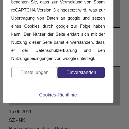
beachten Sie, dass zur Vermeidung von Spam
SZ - IGB
reCAPTCHA Version 3 eingesetzt wird, was zur
St. Ingberter Paare möchten ihre Titel verteitigen
Übertragung von Daten an google und setzen
Standard
eines Cookies durch google zur Folge haben
10.09.2011
kann. Der Nutzer der Seite erklärt sich mit der
Nutzung dieser Seite damit einverstanden, dass
SZ - Sport
er der Datenschutzerklärung und den
Ungwohnte Konkurrenz für die Geschwister Karst
Nutzungsbedingungen von Google unterliegt.
Standard
Einstellungen
Einverstanden
25.07.2011
SZ - HOM
Mit Schwung und im Takt
Cookies-Richtlinie
Verein
15.06.2011
SZ - NK
Nachwuchs tanzt aufs Podest