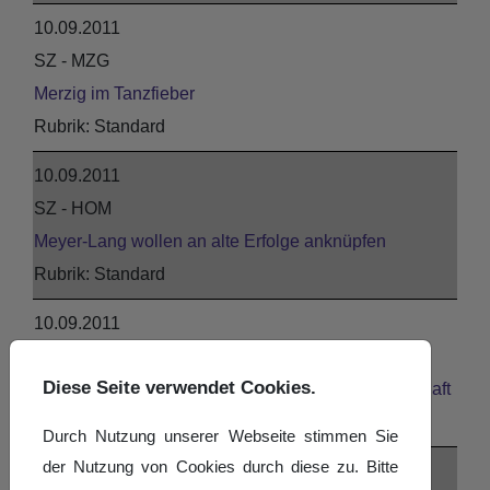
10.09.2011
SZ - MZG
Merzig im Tanzfieber
Standard
10.09.2011
SZ - HOM
Meyer-Lang wollen an alte Erfolge anknüpfen
Standard
10.09.2011
SZ - SLS
Diese Seite verwendet Cookies.
Sieben Paare tanzen Richtung Saarlandmeisterschaft
Standard
Durch Nutzung unserer Webseite stimmen Sie
der Nutzung von Cookies durch diese zu. Bitte
10.09.2011