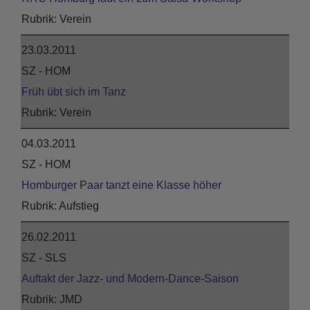
Verein
23.03.2011
SZ - HOM
Früh übt sich im Tanz
Verein
04.03.2011
SZ - HOM
Homburger Paar tanzt eine Klasse höher
Aufstieg
26.02.2011
SZ - SLS
Auftakt der Jazz- und Modern-Dance-Saison
JMD