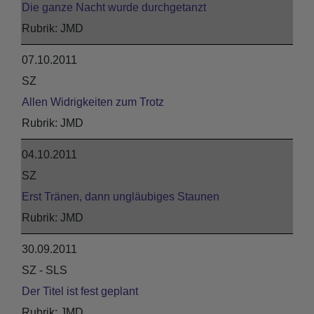
Die ganze Nacht wurde durchgetanzt
JMD
07.10.2011
SZ
Allen Widrigkeiten zum Trotz
JMD
04.10.2011
SZ
Erst Tränen, dann ungläubiges Staunen
JMD
30.09.2011
SZ - SLS
Der Titel ist fest geplant
JMD