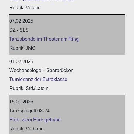
Vereiin
07.02.2025
SZ - SLS
Tanzabende im Theater am Ring
JMC
01.02.2025
Wochenspiegel - Saarbrücken
Turniertanz der Extraklasse
Std./Latein
15.01.2025
Tanzspiegelt 08-24
Ehre, wem Ehre gebührt
Verband