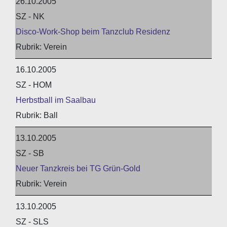
26.10.2005
SZ - NK
Disco-Work-Shop beim Tanzclub Residenz
Verein
16.10.2005
SZ - HOM
Herbstball im Saalbau
Ball
13.10.2005
SZ - SB
Neuer Tanzkreis bei TG Grün-Gold
Verein
13.10.2005
SZ - SLS