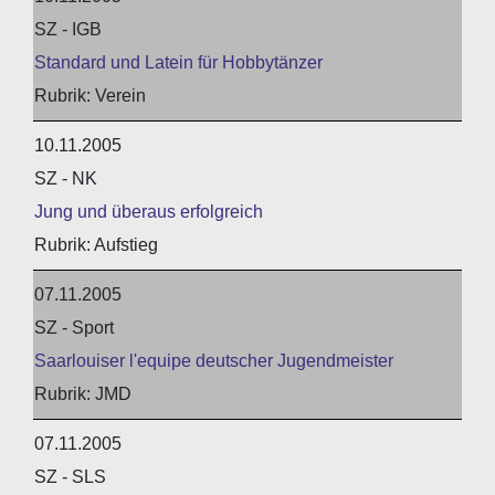
SZ - IGB
Standard und Latein für Hobbytänzer
Verein
10.11.2005
SZ - NK
Jung und überaus erfolgreich
Aufstieg
07.11.2005
SZ - Sport
Saarlouiser l'equipe deutscher Jugendmeister
JMD
07.11.2005
SZ - SLS