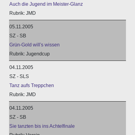
Auch die Jugend im Meister-Glanz
JMD
05.11.2005
SZ - SB
Grün-Gold will's wissen
Jugendcup
04.11.2005
SZ - SLS
Tanz aufs Treppchen
JMD
04.11.2005
SZ - SB
Sie tanzten bis ins Achtelfinale