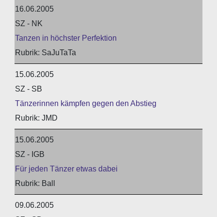
16.06.2005
SZ - NK
Tanzen in höchster Perfektion
SaJuTaTa
15.06.2005
SZ - SB
Tänzerinnen kämpfen gegen den Abstieg
JMD
15.06.2005
SZ - IGB
Für jeden Tänzer etwas dabei
Ball
09.06.2005