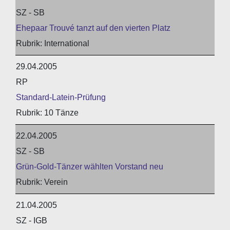
SZ - SB
Ehepaar Trouvé tanzt auf den vierten Platz
International
29.04.2005
RP
Standard-Latein-Prüfung
10 Tänze
22.04.2005
SZ - SB
Grün-Gold-Tänzer wählten Vorstand neu
Verein
21.04.2005
SZ - IGB