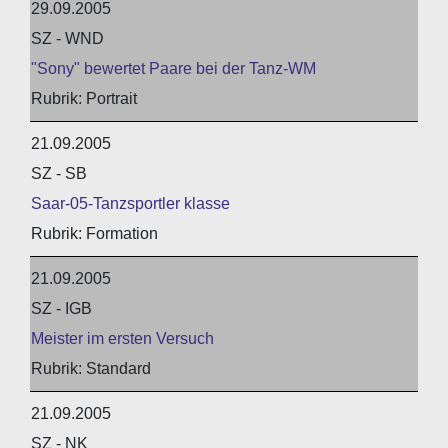
29.09.2005
SZ - WND
"Sony" bewertet Paare bei der Tanz-WM
Portrait
21.09.2005
SZ - SB
Saar-05-Tanzsportler klasse
Formation
21.09.2005
SZ - IGB
Meister im ersten Versuch
Standard
21.09.2005
SZ - NK