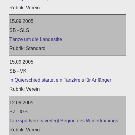
Verein
15.09.2005
SB - SLS
Tänze um die Landestite
Standard
15.09.2005
SB - VK
In Quierschied startet ein Tanzkreis für Anfänger
Verein
12.09.2005
SZ - IGB
Tanzsportverein verlegt Beginn des Wintertrainings
Verein