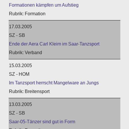
Formationen kämpfen um Aufstieg
Formation
17.03.2005
SZ - SB
Ende der Aera Carl Kleim im Saar-Tanzsport
Verband
15.03.2005
SZ - HOM
Im Tanzsport herrscht Mangelware an Jungs
Breitensport
13.03.2005
SZ - SB
Saar-05-Tänzer sind gut in Form