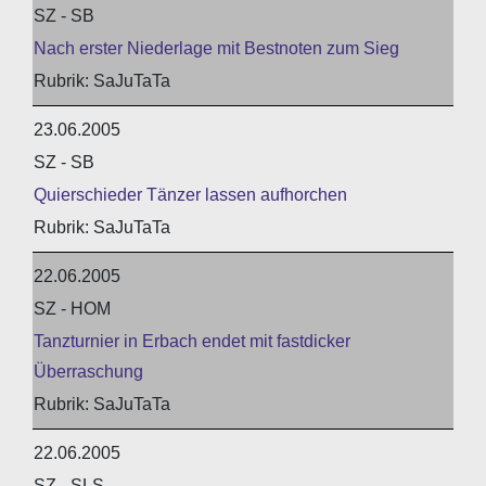
SZ - SB
Nach erster Niederlage mit Bestnoten zum Sieg
SaJuTaTa
23.06.2005
SZ - SB
Quierschieder Tänzer lassen aufhorchen
SaJuTaTa
22.06.2005
SZ - HOM
Tanzturnier in Erbach endet mit fastdicker
Überraschung
SaJuTaTa
22.06.2005
SZ - SLS