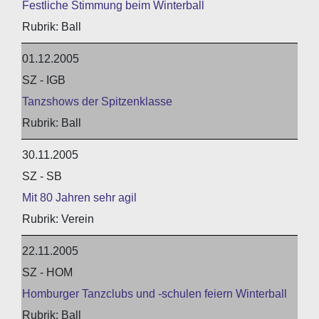
Festliche Stimmung beim Winterball
Ball
01.12.2005
SZ - IGB
Tanzshows der Spitzenklasse
Ball
30.11.2005
SZ - SB
Mit 80 Jahren sehr agil
Verein
22.11.2005
SZ - HOM
Homburger Tanzclubs und -schulen feiern Winterball
Ball