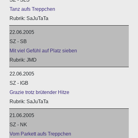
Tanz aufs Treppchen
SaJuTaTa
22.06.2005
SZ - SB
Mit viel Gefühl auf Platz sieben
JMD
22.06.2005
SZ - IGB
Grazie trotz brütender Hitze
SaJuTaTa
21.06.2005
SZ - NK
Vom Parkett aufs Treppchen