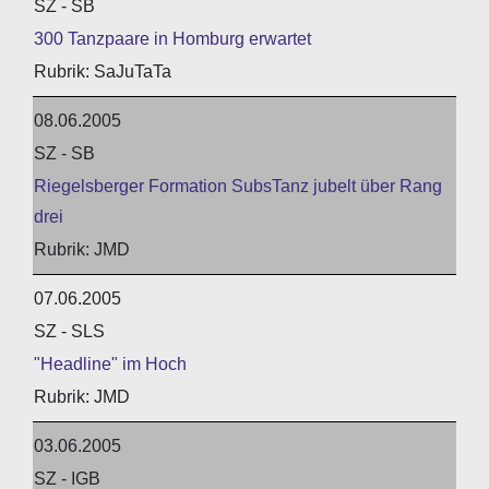
SZ - SB
300 Tanzpaare in Homburg erwartet
SaJuTaTa
08.06.2005
SZ - SB
Riegelsberger Formation SubsTanz jubelt über Rang
drei
JMD
07.06.2005
SZ - SLS
"Headline" im Hoch
JMD
03.06.2005
SZ - IGB