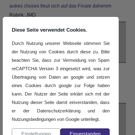
autres choses freut sich auf das Finale dahemm
JMD
27.06.2014
Diese Seite verwendet Cookies.
SZ - SB
Durch Nutzung unserer Webseite stimmen Sie
Heimvorteil für autres choses
der Nutzung von Cookies durch diese zu. Bitte
JMD
beachten Sie, dass zur Vermeidung von Spam
reCAPTCHA Version 3 eingesetzt wird, was zur
21.06.2014
Übertragung von Daten an google und setzen
SZ - SLS
eines Cookies durch google zur Folge haben
In der Favoritenrolle
kann. Der Nutzer der Seite erklärt sich mit der
JMD
Nutzung dieser Seite damit einverstanden, dass
28.05.2014
er der Datenschutzerklärung und den
City Journal - SLS
Nutzungsbedingungen von Google unterliegt.
Wenn Tanz und Akrobatik verschmelzen
Einstellungen
Einverstanden