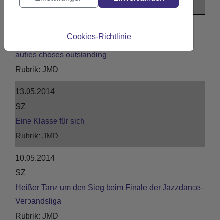
JMD
27.05.2014
Cookies-Richtlinie
Saarsportmagazin 3-2014
autres choses outstanding
JMD
13.05.2014
SZ
Eine Klasse für sich
JMD
10.05.2014
SZ
Heißer Tanz um den Sieg beim Finale der Jazzdance-
Verbandsliga
JMD