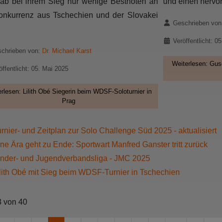
ab bei ihrem Sieg nur wenige Bestnoten an
und einen hervor
onkurrenz aus Tschechien und der Slovakei
Details
Geschrieben vo
Veröffentlicht: 0
chrieben von:
Dr. Michael Karst
Weiterlesen: Gus
öffentlicht: 05. Mai 2025
rlesen: Lilith Obé Siegerin beim WDSF-Soloturnier in
Prag
rnier- und Zeitplan zur Solo Challenge Süd 2025 - aktualisiert
ne Ära geht zu Ende: Sportwart Manfred Ganster tritt zurück
inder- und Jugendverbandsliga - JMC 2025
lith Obé mit Sieg beim WDSF-Turnier in Tschechien
3 von 40