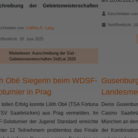
am 10.06.2025 ve
chreibung der Gebietsmeisterschaften
Details
Geschrieben vo
Veröffentlicht: 1
chrieben von:
Cathrin A. Lang
öffentlicht: 29. Juni 2025
Weiterlesen: Ausschreibung der Süd -
Gebietsmeisterschaften Std/Lat 2026
ith Obé Siegerin beim WDSF-
Gusenburg
oturnier in Prag
Landesmei
 tollen Erfolg konnte Lilith Obé (TSA Fortuna
Denis Gusenbur
SV Saarbrücken) aus Prag vermelden. Im
Casino Saarbr
Soloturnier der Jugend Standard erreichte
München an den 
nter 12 Teilnehmern problemlos das Finale
der Kombinatio