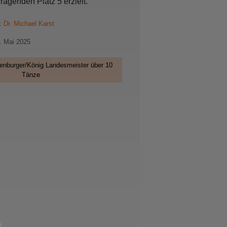
ragenden Platz 5 erzielt.
n:
Dr. Michael Karst
5. Mai 2025
enburger/König Landesmeister über 10
Tänze