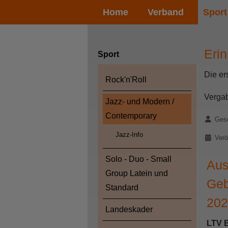
Home
Verband
Sport
Eri
Sport
Die er
Rock'n'Roll
Vergab
Jazz- und Modern /
Contemporary
Details
Gesc
Jazz-Info
Verö
Solo - Duo - Small
Aus
Group Latein und
Geb
Standard
202
Landeskader
LTV 