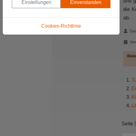
und g
Einstellungen
Einverstanden
die K
ab.
Cookies-Richtlinie
Details
Ges
Ver
Weite
Tu
Ei
K
Li
Seite 