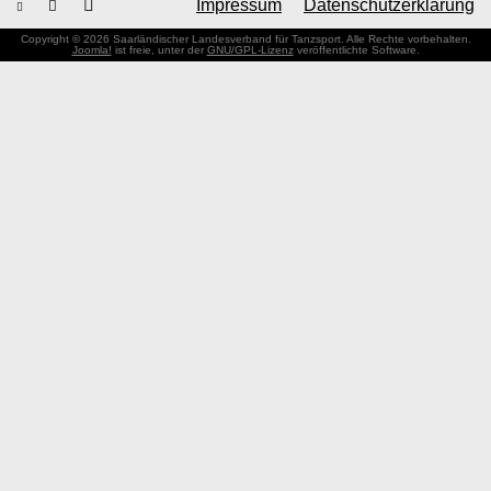
Impressum
Datenschutzerklärung
Copyright © 2026 Saarländischer Landesverband für Tanzsport. Alle Rechte vorbehalten.
Joomla!
ist freie, unter der
GNU/GPL-Lizenz
veröffentlichte Software.