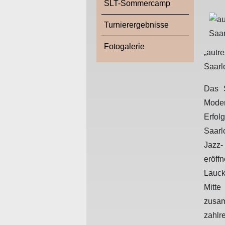
SLT-Sommercamp
Turnierergebnisse
Fotogalerie
„autr
Saarl
Das S
Mod
Erfol
Saarl
Jazz-
eröff
Lauck
Mitte
zusa
zahlr