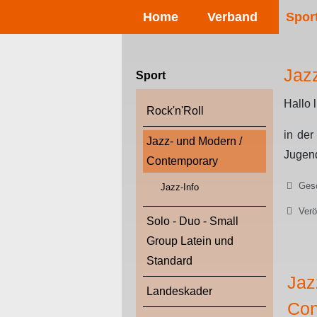
Home
Verband
Spor
Jaz
Sport
Hallo 
Rock'n'Roll
in der
Jazz- und Modern /
Jugend
Contemporary
Details
Gesc
Jazz-Info
Verö
Solo - Duo - Small
Group Latein und
Standard
Jaz
Landeskader
Con