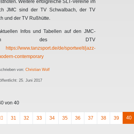
stnoten. Weitere erfolgreiche SLT-Vereine im
ich JMC sind der TV Schwalbach, der TV
h und der TV Rußhütte.
aktuellen Infos und Tabellen auf den JMC-
eiten des DTV
er
https://www.tanzsport.de/de/sportwelt/jazz-
odern-contemporary
chrieben von:
Christian Wolf
öffentlicht: 25. Juni 2017
40 von 40
40
31
32
33
34
35
36
37
38
39