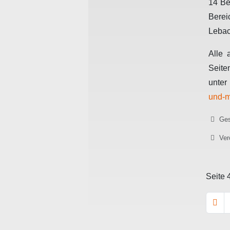
14 Be
Bere
Lebac
Alle 
S
unt
und-m
Details
Ges
Ver
Seite 