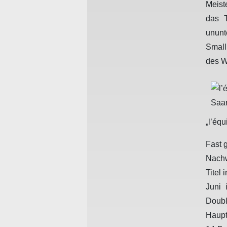
Meist
das 
ununt
Small
des W
„l’éq
Fast 
Nachw
Titel
Juni 
Doubl
Haupt