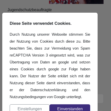
Jugendschutzbeauftragte
Adresse
Diese Seite verwendet Cookies.
Bogenstraße 15
Durch Nutzung unserer Webseite stimmen Sie
66424
Homburg
der Nutzung von Cookies durch diese zu. Bitte
Telefon
beachten Sie, dass zur Vermeidung von Spam
0 68 41 / 8 17 59 00
reCAPTCHA Version 3 eingesetzt wird, was zur
Übertragung von Daten an google und setzen
Kontaktformular
eines Cookies durch google zur Folge haben
Eine E-Mail senden
kann. Der Nutzer der Seite erklärt sich mit der
Nutzung dieser Seite damit einverstanden, dass
*
Benötigtes Feld
er der Datenschutzerklärung und den
Name
*
Nutzungsbedingungen von Google unterliegt.
E-Mail
*
Einstellungen
Einverstanden