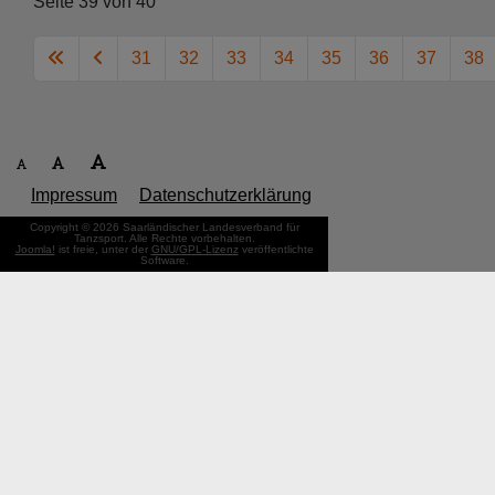
Seite 39 von 40
31
32
33
34
35
36
37
38
Impressum
Datenschutzerklärung
Copyright © 2026 Saarländischer Landesverband für
Tanzsport. Alle Rechte vorbehalten.
Joomla!
ist freie, unter der
GNU/GPL-Lizenz
veröffentlichte
Software.