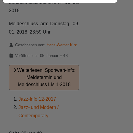
Landesmeisterschaft am: 13. 01.
2018
Meldeschluss am: Dienstag, 09.
01. 2018, 23:59 Uhr
Details
Geschrieben von:
Hans-Werner Kirz
Veröffentlicht: 05. Januar 2018
Weiterlesen: Sportwart-Info:
Meldetermin und
Meldeschluss LM 1-2018
Jazz-Info 12-2017
Jazz- und Modern /
Contemporary