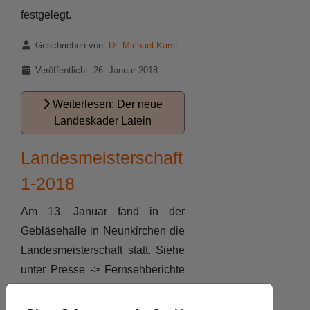
festgelegt.
Details
Geschrieben von:
Dr. Michael Karst
Veröffentlicht: 26. Januar 2018
Weiterlesen: Der neue
Landeskader Latein
Landesmeisterschaft
1-2018
Am 13. Januar fand in der
Gebläsehalle in Neunkirchen die
Landesmeisterschaft statt. Siehe
unter Presse -> Fernsehberichte
auch die Beiträge des SR aus
den Sendungen "Aktueller