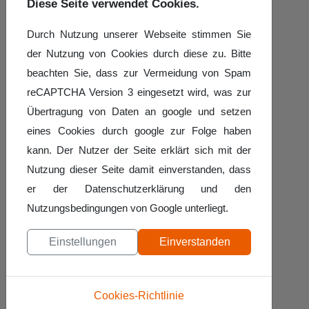
Diese Seite verwendet Cookies.
Bericht am Samstag", "Aktuell"
Durch Nutzung unserer Webseite stimmen Sie
und "Sportarena am Sonntag".
der Nutzung von Cookies durch diese zu. Bitte
Details
Geschrieben von:
Hans-Werner Kirz
beachten Sie, dass zur Vermeidung von Spam
reCAPTCHA Version 3 eingesetzt wird, was zur
Veröffentlicht: 14. Januar 2018
Übertragung von Daten an google und setzen
Weiterlesen:
eines Cookies durch google zur Folge haben
Landesmeisterschaft 1-2018
kann. Der Nutzer der Seite erklärt sich mit der
Nutzung dieser Seite damit einverstanden, dass
Sportwart-Info:
er der Datenschutzerklärung und den
Meldetermin und
Nutzungsbedingungen von Google unterliegt.
Meldeschluss LM 1-
Einstellungen
Einverstanden
2018
Freitag, 05. Januar 2018
Cookies-Richtlinie