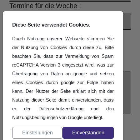
Termine für die Woche :
01. Juni 2026 - 07. Juni 2026
Diese Seite verwendet Cookies.
Montag
Durch Nutzung unserer Webseite stimmen Sie
01. Juni
der Nutzung von Cookies durch diese zu. Bitte
beachten Sie, dass zur Vermeidung von Spam
Keine Events an diesem Datum
reCAPTCHA Version 3 eingesetzt wird, was zur
Übertragung von Daten an google und setzen
Dienstag
eines Cookies durch google zur Folge haben
02. Juni
kann. Der Nutzer der Seite erklärt sich mit der
Nutzung dieser Seite damit einverstanden, dass
Keine Events an diesem Datum
er der Datenschutzerklärung und den
Nutzungsbedingungen von Google unterliegt.
Mittwoch
03. Juni
Einstellungen
Einverstanden