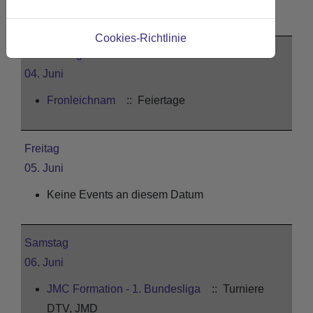
Keine Events an diesem Datum
Cookies-Richtlinie
Donnerstag
04. Juni
Fronleichnam
:: Feiertage
Freitag
05. Juni
Keine Events an diesem Datum
Samstag
06. Juni
JMC Formation - 1. Bundesliga
:: Turniere
DTV, JMD