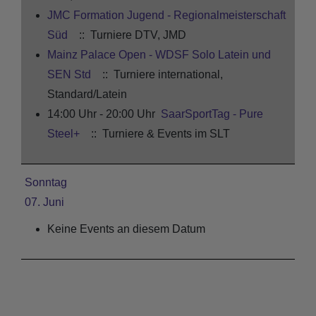
JMC Formation Jugend - Regionalmeisterschaft
Süd
:: Turniere DTV, JMD
Mainz Palace Open - WDSF Solo Latein und
SEN Std
:: Turniere international,
Standard/Latein
14:00 Uhr - 20:00 Uhr
SaarSportTag - Pure
Steel+
:: Turniere & Events im SLT
Sonntag
07. Juni
Keine Events an diesem Datum