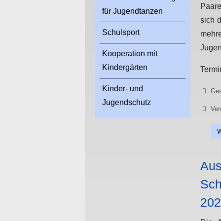
Paare
für Jugendtanzen
sich 
Schulsport
me
Jugen
Kooperation mit
Kindergärten
Termi
Kinder- und
Details
Ges
Jugendschutz
Ver
W
Aus
Sch
202