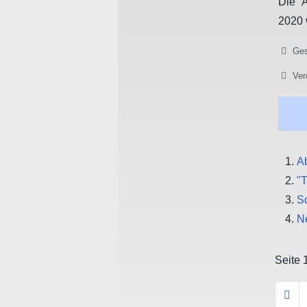
Die A
2020 
Details
Ges
Ver
A
"T
S
N
Seite 