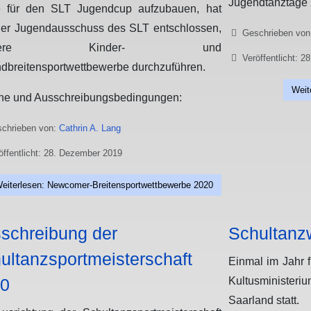
Jugendtanztage 
 für den SLT Jugendcup aufzubauen, hat
der Jugendausschuss des SLT entschlossen,
Details
Geschrieben vo
hrere Kinder- und
Veröffentlicht: 
dbreitensportwettbewerbe durchzuführen.
Weit
ne und Ausschreibungsbedingungen:
chrieben von:
Cathrin A. Lang
öffentlicht: 28. Dezember 2019
eiterlesen: Newcomer-Breitensportwettbewerbe 2020
schreibung der
Schultanz
ultanzsportmeisterschaft
Einmal im Jahr 
0
Kultusministeri
Saarland statt.