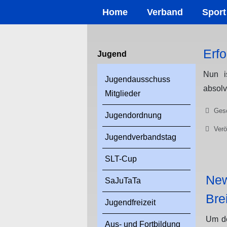
Home
Verband
Sport
Erf
Jugend
Nun i
Jugendausschuss
absolv
Mitglieder
Details
Gesc
Jugendordnung
Verö
Jugendverbandstag
SLT-Cup
Ne
SaJuTaTa
Bre
Jugendfreizeit
Um de
Aus- und Fortbildung