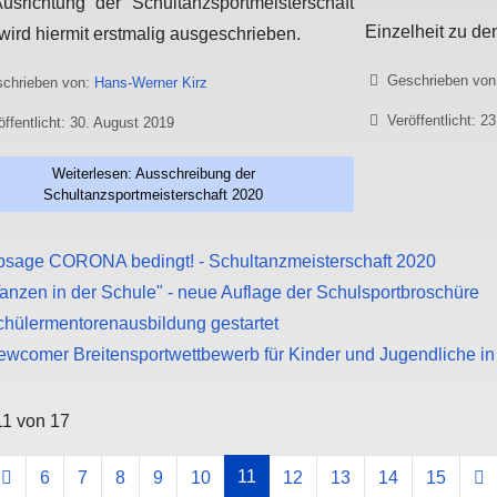
usrichtung der Schultanzsportmeisterschaft
Einzelheit zu de
wird hiermit erstmalig ausgeschrieben.
Details
Geschrieben vo
chrieben von:
Hans-Werner Kirz
Veröffentlicht: 23
öffentlicht: 30. August 2019
Weiterlesen: Ausschreibung der
Schultanzsportmeisterschaft 2020
bsage CORONA bedingt! - Schultanzmeisterschaft 2020
anzen in der Schule" - neue Auflage der Schulsportbroschüre
chülermentorenausbildung gestartet
ewcomer Breitensportwettbewerb für Kinder und Jugendliche i
11 von 17
11
6
7
8
9
10
12
13
14
15