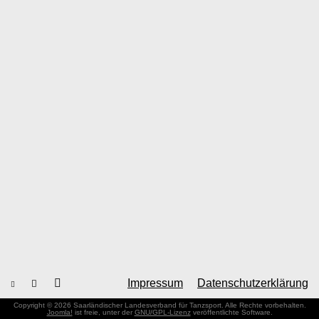
Impressum
Datenschutzerklärung
Copyright © 2026 Saarländischer Landesverband für Tanzsport. Alle Rechte vorbehalten.
Joomla!
ist freie, unter der
GNU/GPL-Lizenz
veröffentlichte Software.