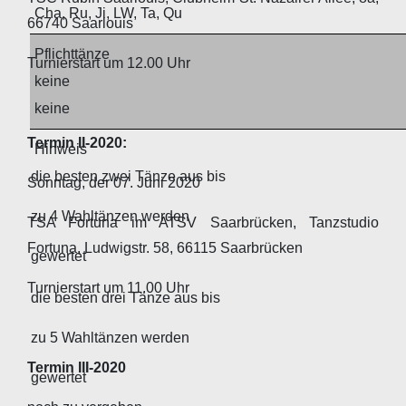
Cha, Ru, Ji, LW, Ta, Qu
66740 Saarlouis
Pflichttänze
Turnierstart um 12.00 Uhr
keine
keine
Termin II-2020:
Hinweis
die besten zwei Tänze aus bis
Sonntag, der 07. Juni 2020
zu 4 Wahltänzen werden
TSA Fortuna im ATSV Saarbrücken, Tanzstudio
Fortuna, Ludwigstr. 58, 66115 Saarbrücken
gewertet
Turnierstart um 11.00 Uhr
die besten drei Tänze aus bis
zu 5 Wahltänzen werden
Termin III-2020
gewertet