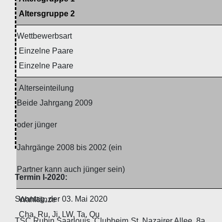
Altersgruppe 2
Wettbewerbsart
Einzelne Paare
Einzelne Paare
Alterseinteilung
Beide Jahrgang 2009
oder jünger
Jahrgänge 2008 bis 2002 (ein
Partner kann auch jünger sein)
Termin I-2020:
Sonntag, der 03. Mai 2020
Wahltänze
Cha, Ru, Ji, LW, Ta, Qu
TSC Rubin Saarlouis, Clubheim St. Nazairer Allee, 8a,