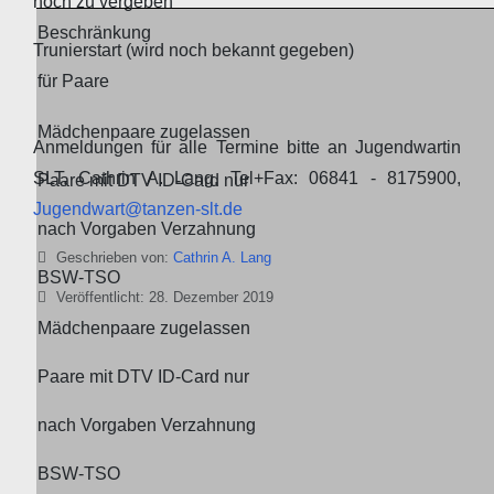
noch zu vergeben
Beschränkung
Trunierstart (wird noch bekannt gegeben)
für Paare
Mädchenpaare zugelassen
Anmeldungen für alle Termine bitte an Jugendwartin
SLT, Cathrin A. Lang, Tel+Fax: 06841 - 8175900,
Paare mit DTV ID-Card nur
Jugendwart@tanzen-slt.de
nach Vorgaben Verzahnung
Details
Geschrieben von:
Cathrin A. Lang
BSW-TSO
Veröffentlicht: 28. Dezember 2019
Mädchenpaare zugelassen
Paare mit DTV ID-Card nur
nach Vorgaben Verzahnung
BSW-TSO