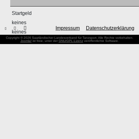
Startgeld
keines
Impressum
Datenschutzerklärung
keines
Copyright © 2026 Saarländischer Landesverband für Tanzsport. Alle Rechte vorbehalten.
Joomla!
ist freie, unter der
GNU/GPL-Lizenz
veröffentlichte Software.