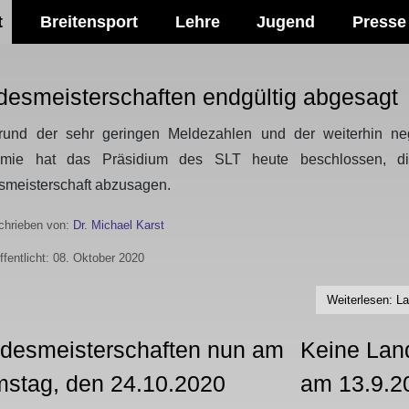
t
Breitensport
Lehre
Jugend
Presse
desmeisterschaften endgültig abgesagt
rund der sehr geringen Meldezahlen und der weiterhin ne
mie hat das Präsidium des SLT heute beschlossen, di
meisterschaft abzusagen.
hrieben von:
Dr. Michael Karst
ffentlicht: 08. Oktober 2020
Weiterlesen: L
desmeisterschaften nun am
Keine Lan
stag, den 24.10.2020
am 13.9.2