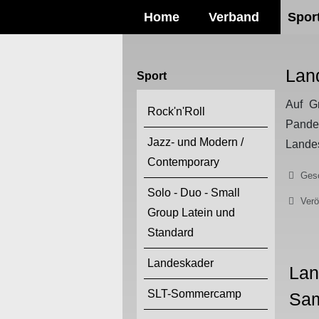
Home
Verband
Spor
Lan
Sport
Auf G
Rock'n'Roll
Pande
Jazz- und Modern /
Landes
Contemporary
Details
Gesc
Solo - Duo - Small
Verö
Group Latein und
Standard
Landeskader
Lan
SLT-Sommercamp
Sam