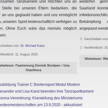
nsamen Tanzkarriere und möchten uns an
weiterhin ger
r Stelle bei unseren Eltern bedanken, die
Saarland konnt
 an uns geglaubt haben und uns ermöglicht
infektionsre
, unseren Sport leidenschaftlich verfolgen zu
Bekämpfung d
en. Ohne Euch wäre das niemals möglich
angepasst werde
sen.
Details
Geschrieben vo
chrieben von:
Dr. Michael Karst
Veröffentlicht: 31
öffentlicht: 11. August 2020
Weiterlesen: Wei
eiterlesen: Paartrennung Dominik Bondarev / Irina
Shashkova
usbildung Trainer C Breitensport Modul Modern
exander und Lisa Karst beenden ihre Tanzsportkarriere
rona-Verordnung: Klarstellung des Ministeriums
ndesmeisterschaften am 13.9.2020 - aktualisiert