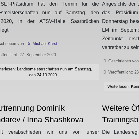
SLT-Präsidium hat den Termin für die
Angesichts der 
esmeisterschaften nun auf Samstag, den
das Präsidi
0.2020, in der ATSV-Halle Saarbrücken
Donnerstag besc
legt.
LM im Septembe
Zeitpunkt ers
chrieben von:
Dr. Michael Karst
vertretbar zu sein
öffentlicht: 27. September 2020
Details
Geschrieben vo
terlesen: Landesmeisterschaften nun am Samstag,
Veröffentlicht: 2
den 24.10.2020
Weiterlesen: Kei
rtrennung Dominik
Weitere Ö
darev / Irina Shashkova
Trainingsb
mit verabschieden wir uns von unser
Die Landesreg