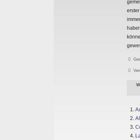
gemei
erste
immer
haben
könn
gewe
Details
Ges
Ver
W
A
Al
Co
La