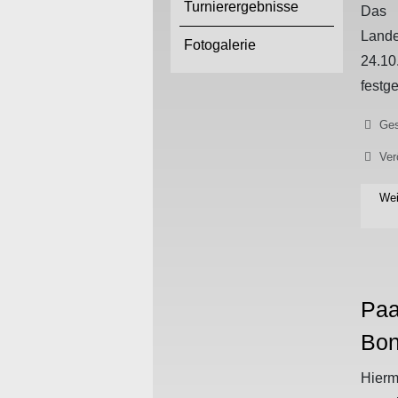
Turnierergebnisse
Das 
Land
Fotogalerie
24.1
festge
Details
Ges
Ver
Wei
Paa
Bon
Hier