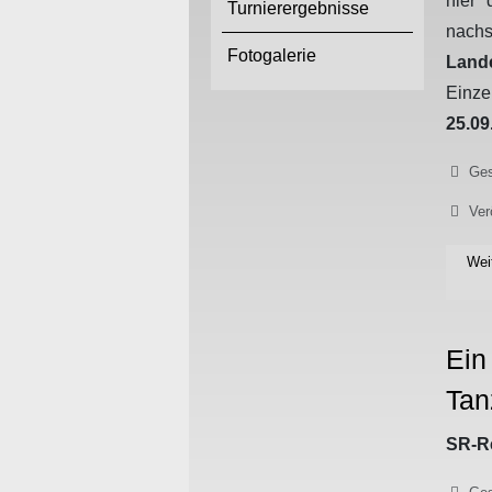
hier
Turnierergebnisse
na
Fotogalerie
Land
Einze
25.09
Details
Ges
Ver
Wei
Ein
Tan
SR-Re
Details