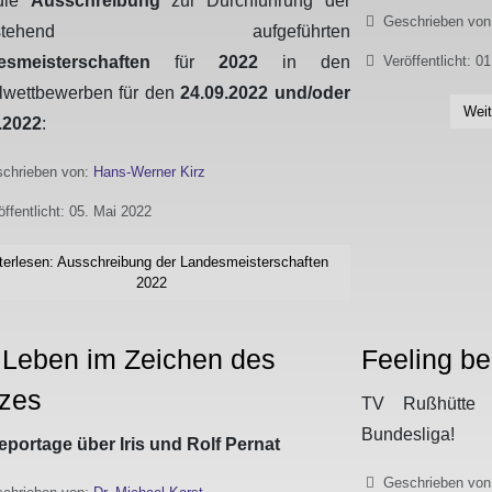
 die
Ausschreibung
zur Durchführung der
Details
Geschrieben vo
chstehend aufgeführten
esmeisterschaften
für
2022
in den
Veröffentlicht: 0
lwettbewerben für den
24.09.2022 und/oder
Weit
.2022
:
chrieben von:
Hans-Werner Kirz
öffentlicht: 05. Mai 2022
terlesen: Ausschreibung der Landesmeisterschaften
2022
 Leben im Zeichen des
Feeling be
zes
TV Rußhütte s
Bundesliga!
portage über Iris und Rolf Pernat
Details
Geschrieben vo