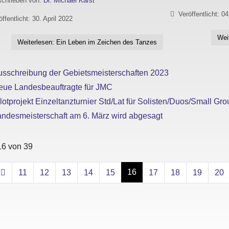
chrieben von:
Dr. Michael Karst
Veröffentlicht: 04
öffentlicht: 30. April 2022
Wei
Weiterlesen: Ein Leben im Zeichen des Tanzes
usschreibung der Gebietsmeisterschaften 2023
eue Landesbeauftragte für JMC
lotprojekt Einzeltanzturnier Std/Lat für Solisten/Duos/Small Gr
andesmeisterschaft am 6. März wird abgesagt
16 von 39
16
11
12
13
14
15
17
18
19
20