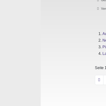
Ges
Ver
A
N
Pi
L
Seite 