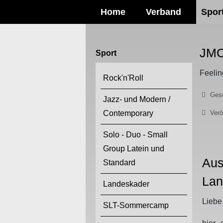
Home
Verband
Spor
JMC
Sport
Feelin
Rock'n'Roll
Details
Gesc
Jazz- und Modern /
Contemporary
Verö
Solo - Duo - Small
Group Latein und
Aus
Standard
Lan
Landeskader
Liebe
SLT-Sommercamp