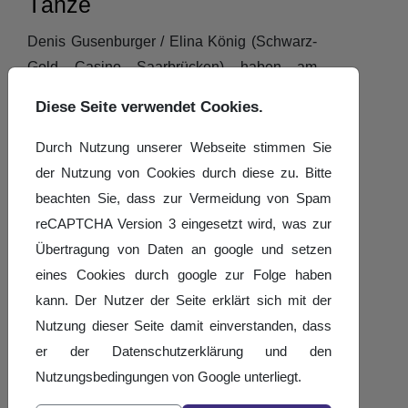
Tänze
Denis Gusenburger / Elina König (Schwarz-
Gold Casino Saarbrücken) haben am
26.4.2025 in München an den Süddeutschen
Diese Seite verwendet Cookies.
Meisterschaften in der Kombination der
Masters I S teilgenommen und einen
Durch Nutzung unserer Webseite stimmen Sie
hervorragenden Platz 5 erzielt.
der Nutzung von Cookies durch diese zu. Bitte
beachten Sie, dass zur Vermeidung von Spam
Details
Geschrieben von:
Dr. Michael Karst
reCAPTCHA Version 3 eingesetzt wird, was zur
Veröffentlicht: 05. Mai 2025
Übertragung von Daten an google und setzen
eines Cookies durch google zur Folge haben
Weiterlesen: Gusenburger/König
kann. Der Nutzer der Seite erklärt sich mit der
Landesmeister über 10 Tänze
Nutzung dieser Seite damit einverstanden, dass
er der Datenschutzerklärung und den
Turnier- und Zeitplan zur
Nutzungsbedingungen von Google unterliegt.
Solo Challenge Süd 2025 -