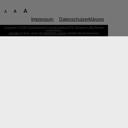
Impressum
Datenschutzerklärung
Copyright © 2026 Saarländischer Landesverband für Tanzsport. Alle Rechte
vorbehalten.
Joomla!
ist freie, unter der
GNU/GPL-Lizenz
veröffentlichte Software.