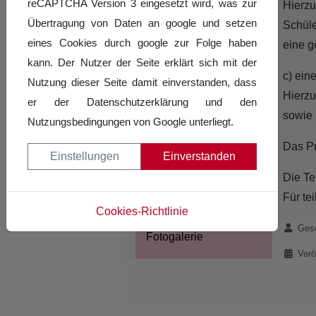
Kaderausschuss
reCAPTCHA Version 3 eingesetzt wird, was zur
Hierzu
Übertragung von Daten an google und setzen
Schüle
Kaderpaare Latein
eines Cookies durch google zur Folge haben
eine g
kann. Der Nutzer der Seite erklärt sich mit der
Kaderpaare Standard
c) ein
Nutzung dieser Seite damit einverstanden, dass
Kader Jazz und Modern/
Hierzu
er der Datenschutzerklärung und den
Contemporary
sowie 
Nutzungsbedingungen von Google unterliegt.
Kader Breaking
Das Pr
Einstellungen
Einverstanden
SLT-Sommercamp
Die Te
Für te
Turnierergebnisse
Cookies-Richtlinie
Details
Gesc
Fotogalerie
Verö