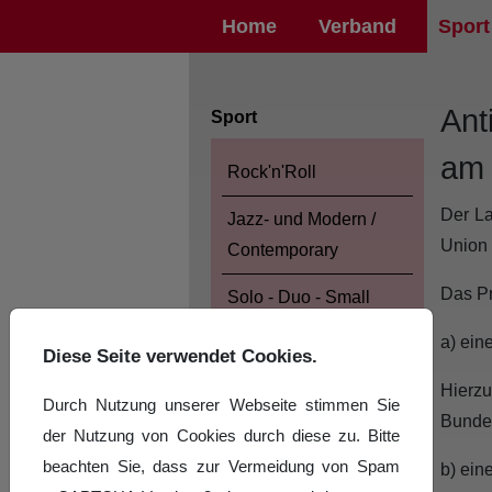
Home
Verband
Sport
Ant
Sport
am 
Rock'n'Roll
Der La
Jazz- und Modern /
Union 
Contemporary
Das Pr
Solo - Duo - Small
Group Latein und
a) ein
Diese Seite verwendet Cookies.
Standard
Hierzu
Durch Nutzung unserer Webseite stimmen Sie
Landeskader
Bundes
der Nutzung von Cookies durch diese zu. Bitte
Kaderrichtlinien
beachten Sie, dass zur Vermeidung von Spam
b) ein