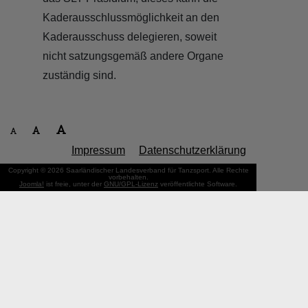
Kaderausschlussmöglichkeit an den
Kaderausschuss delegieren, soweit
nicht satzungsgemäß andere Organe
zuständig sind.
Impressum
Datenschutzerklärung
Copyright © 2026 Saarländischer Landesverband für Tanzsport. Alle Rechte
vorbehalten.
Joomla!
ist freie, unter der
GNU/GPL-Lizenz
veröffentlichte Software.