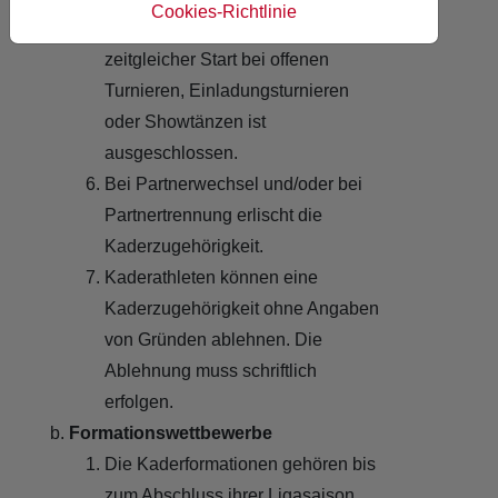
Cookies-Richtlinie
Kadertermine sind verbindlich, ein
zeitgleicher Start bei offenen
Turnieren, Einladungsturnieren
oder Showtänzen ist
ausgeschlossen.
Bei Partnerwechsel und/oder bei
Partnertrennung erlischt die
Kaderzugehörigkeit.
Kaderathleten können eine
Kaderzugehörigkeit ohne Angaben
von Gründen ablehnen. Die
Ablehnung muss schriftlich
erfolgen.
Formationswettbewerbe
Die Kaderformationen gehören bis
zum Abschluss ihrer Ligasaison