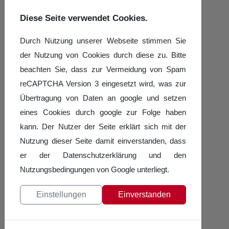
Kaderausschuss delegieren.
Diese Seite verwendet Cookies.
Kaderathleten gehören unter der
Durch Nutzung unserer Webseite stimmen Sie
Voraussetzung regelmäßiger
der Nutzung von Cookies durch diese zu. Bitte
Wettkampfteilnahme bis zur
beachten Sie, dass zur Vermeidung von Spam
nächsten Landesmeisterschaft der
reCAPTCHA Version 3 eingesetzt wird, was zur
Turnierart dem Kader an.
Übertragung von Daten an google und setzen
Die Teilnahme an den jeweiligen
eines Cookies durch google zur Folge haben
Deutschen Meisterschaften bzw.
kann. Der Nutzer der Seite erklärt sich mit der
Deutschlandcups und der hierzu lt.
Nutzung dieser Seite damit einverstanden, dass
TSO vorgeschriebenen
er der Datenschutzerklärung und den
Qualifikationsturniere
Nutzungsbedingungen von Google unterliegt.
(Ranglistenturniere,
Gebietsmeisterschaften) sowie an
Einstellungen
Einverstanden
den Veranstaltungen des
Verbandes (z. Bsp. SaJuTaTa) ist
verbindlich.