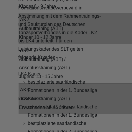
Kinder 6 - 9 Jahre
Formationswettbewerbewird in
Abstimmung mit dem Rahmentrainings-
AK2
und Strukturplan des Deutschen
Aufbautraining (ABT)
Tanzsportverbandes in die Kader LK2
Kinder 10 - 12 Jahre
bis LK4 unterteilt. Für den
Leistungskader des SLT gelten
AK2
folgende Kriterien:
Aufbautraining (ABT) /
Anschlusstraining (AST)
LK4 Kader
Jugend 13 - 15 Jahre
bestplazierte saarländische
AK3
Formationen in der 1. Bundesliga
LK3 Kader
Anschlusstraining (AST)
zweitbestplatzierte saarländische
Erwachsene ab 16 Jahren
Formationen in der 1. Bundesliga
bestplatzierte saarländische
Formationen in der 2. Bundesliga