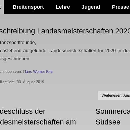
t
Breitensport
Lehre
Jugend
Presse
schreibung Landesmeisterschaften 202
Tanzsportfreunde,
chstehend aufgeführte Landesmeisterschaften für 2020 in d
ausgeschrieben:
hrieben von:
Hans-Werner Kirz
ffentlicht: 30. August 2019
Weiterlesen: Au
deschluss der
Sommercam
desmeisterschaften am
Südsee