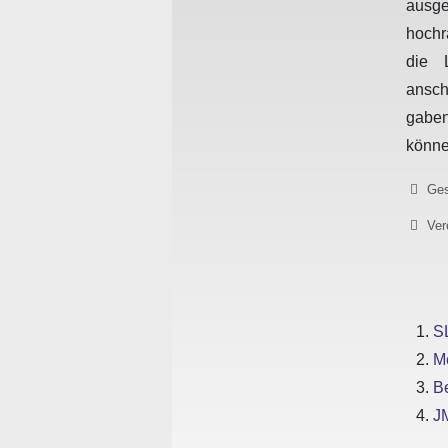
ausg
hochr
die 
ansch
gaben
könne
Details
Ges
Ver
S
M
Be
JM