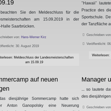
09.19
"Hawaii" laute
Practice des d
 beachten Sie den Meldeschluss für die
Sportschule. D
esmeisterschaften am 15.09.2019 in der
der Tanzfläche a
Halle Saarbrücken.
Details
Geschrieben vo
chrieben von:
Hans-Werner Kirz
Veröffentlicht: 0
öffentlicht: 30. August 2019
Weiterlesen
terlesen: Meldeschluss der Landesmeisterschaften
am 15.09.19
mercamp auf neuen
Manager u
gen
... so lautete d
des diesjährig
das diesjährige Sommercamp hatte sich
ner Anton Ganopolsky eine Neuerung
Details
Geschrieben vo