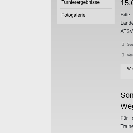
15.
Turnierergebnisse
Bitte
Fotogalerie
Land
ATSV-
Details
Ges
Ver
Wei
Som
We
Für 
Trai