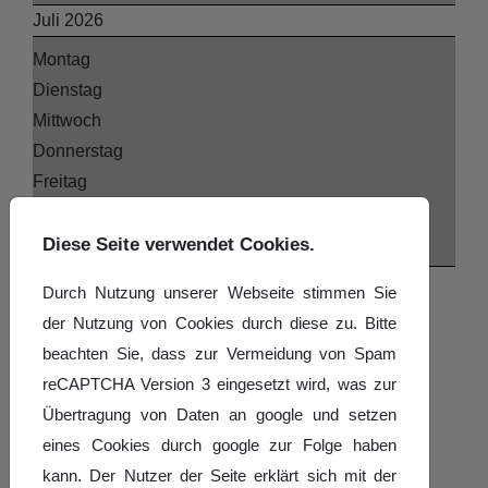
Juli 2026
Montag
Dienstag
Mittwoch
Donnerstag
Freitag
Samstag
Sonntag
Diese Seite verwendet Cookies.
27
Durch Nutzung unserer Webseite stimmen Sie
29
der Nutzung von Cookies durch diese zu. Bitte
30
beachten Sie, dass zur Vermeidung von Spam
1
reCAPTCHA Version 3 eingesetzt wird, was zur
DTV Bundeskader ...
Übertragung von Daten an google und setzen
2
eines Cookies durch google zur Folge haben
DTV Bundeskader ...
kann. Der Nutzer der Seite erklärt sich mit der