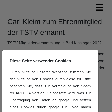
Carl Kleim zum Ehrenmitglied
der TSTV ernannt
TSTV Mitgliederversammlung in Bad Kissingen 2022
Wie im Tanzspiegel zu lesen ist, wurden im Rahmen
Diese Seite verwendet Cookies.
der Mitgliederversammlung Karl Breuer, Birgit von
Daake und
Carl Kleim
zu Ehrenmitgliedern der
Durch Nutzung unserer Webseite stimmen Sie
Tanzsporttrainervereinigung ernannt.
der Nutzung von Cookies durch diese zu. Bitte
Das SLT Präsidium gratuliert recht herzlich!
beachten Sie, dass zur Vermeidung von Spam
reCAPTCHA Version 3 eingesetzt wird, was zur
Details
Geschrieben von:
Cathrin A. Lang
Übertragung von Daten an google und setzen
Veröffentlicht: 01. November 2022
eines Cookies durch google zur Folge haben