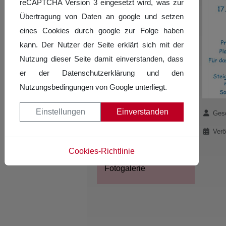
reCAPTCHA Version 3 eingesetzt wird, was zur
Challenge Süd 2025
Übertragung von Daten an google und setzen
Turnierergebnisse Solo-
eines Cookies durch google zur Folge haben
Challenge Süd 2024
kann. Der Nutzer der Seite erklärt sich mit der
Nutzung dieser Seite damit einverstanden, dass
Turnierergebnisse Solo-
er der Datenschutzerklärung und den
Challenge Süd 2023
Nutzungsbedingungen von Google unterliegt.
Landeskader
Einstellungen
Einverstanden
Details
Gesc
SLT-Sommercamp
Verö
Turnierergebnisse
Cookies-Richtlinie
Fotogalerie