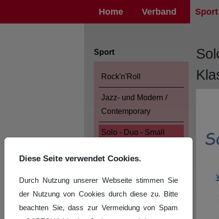
Home
Verband
Sport
Sol
Sport
Kla
Rock'n'Roll
Jazz- und Modern /
Contemporary
Solo - Duo - Small
Group Latein und
Diese Seite verwendet Cookies.
Standard
Turnierergebnisse Solo-
Durch Nutzung unserer Webseite stimmen Sie
Challenge Süd 2026
der Nutzung von Cookies durch diese zu. Bitte
beachten Sie, dass zur Vermeidung von Spam
Turnierergebnisse Solo-