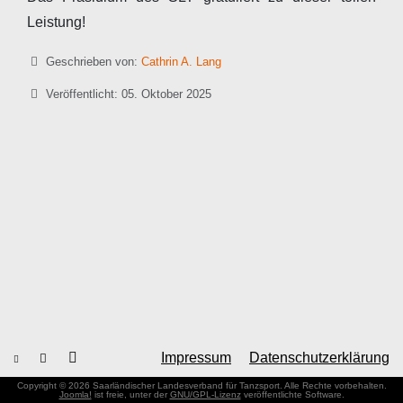
Leistung!
Details
Geschrieben von:
Cathrin A. Lang
Veröffentlicht: 05. Oktober 2025
Impressum
Datenschutzerklärung
Copyright © 2026 Saarländischer Landesverband für Tanzsport. Alle Rechte vorbehalten.
Joomla!
ist freie, unter der
GNU/GPL-Lizenz
veröffentlichte Software.