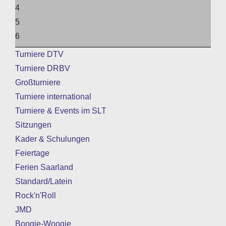
4
5
6
Turniere DTV
Turniere DRBV
Großturniere
Turniere international
Turniere & Events im SLT
Sitzungen
Kader & Schulungen
Feiertage
Ferien Saarland
Standard/Latein
Rock'n'Roll
JMD
Boogie-Woogie