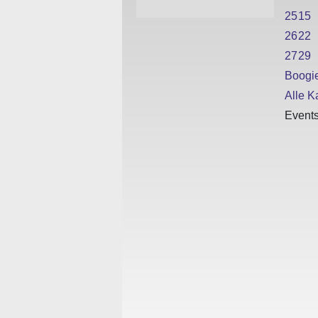
25
15
26
22
27
29
Boogi
Alle Ka
Events