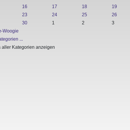
16
17
18
19
23
24
25
26
30
1
2
3
e-Woogie
tegorien ...
 aller Kategorien anzeigen