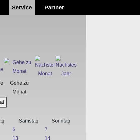
Service
Partner
he
Gehe zu
Monat
at
ag
Samstag
Sonntag
6
7
13
14