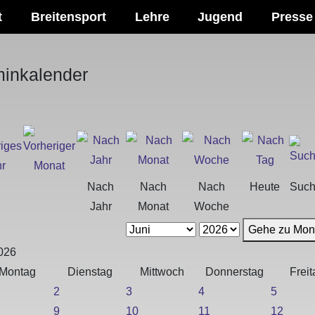
t
Breitensport
Lehre
Jugend
Presse
minkalender
Nach
Nach
Nach
Heute
Suc
Jahr
Monat
Woche
Gehe zu Mon
026
Montag
Dienstag
Mittwoch
Donnerstag
Freit
2
3
4
5
9
10
11
12