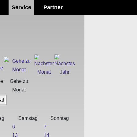
Service
Partner
he
Gehe zu
Monat
at
ag
Samstag
Sonntag
6
7
13
14