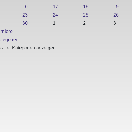
16
17
18
19
23
24
25
26
30
1
2
3
rniere
tegorien ...
 aller Kategorien anzeigen