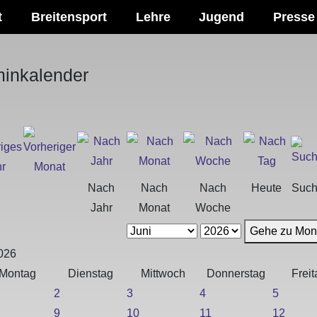
t
Breitensport
Lehre
Jugend
Presse
minkalender
Nach
Nach
Nach
Heute
Suc
Jahr
Monat
Woche
Gehe zu Mon
026
Montag
Dienstag
Mittwoch
Donnerstag
Freit
2
3
4
5
9
10
11
12