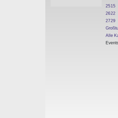
25
15
26
22
27
29
Großtu
Alle Ka
Events