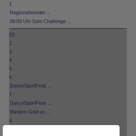
1
Regionalmeister ...
08:00 Uhr Solo Challenge ...
23
2
3
4
5
6
DanceSportFesti ...
7
DanceSportFesti ...
Masters Gold un ...
8
DanceSportFesti ...