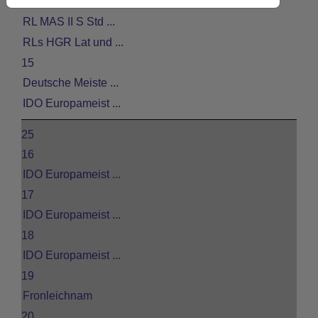
IDO Europameist ...
RL MAS II S Std ...
RLs HGR Lat und ...
15
Deutsche Meiste ...
IDO Europameist ...
25
16
IDO Europameist ...
17
IDO Europameist ...
18
IDO Europameist ...
19
Fronleichnam
20