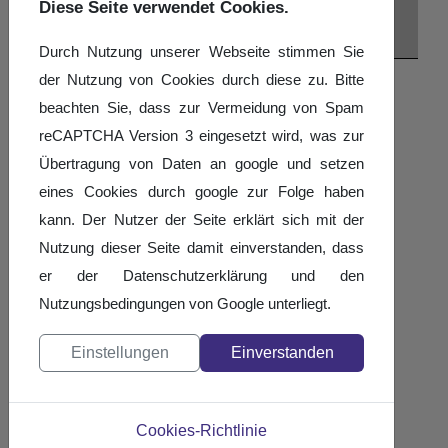
Diese Seite verwendet Cookies.
Masters Gold un ...
Pfingstsonntag
Durch Nutzung unserer Webseite stimmen Sie
der Nutzung von Cookies durch diese zu. Bitte
24
beachten Sie, dass zur Vermeidung von Spam
9
reCAPTCHA Version 3 eingesetzt wird, was zur
Pfingstmontag
Übertragung von Daten an google und setzen
10
eines Cookies durch google zur Folge haben
11
kann. Der Nutzer der Seite erklärt sich mit der
IDO Europameist ...
Nutzung dieser Seite damit einverstanden, dass
12
er der Datenschutzerklärung und den
IDO Europameist ...
Nutzungsbedingungen von Google unterliegt.
13
IDO Europameist ...
Einstellungen
Einverstanden
14
Deutsche Meiste ...
Deutsche Meiste ...
Cookies-Richtlinie