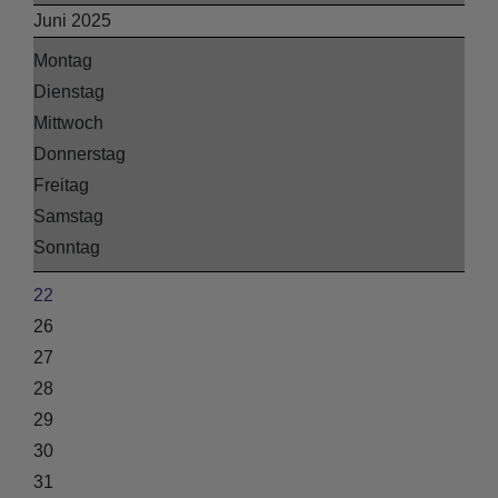
Juni 2025
Montag
Dienstag
Mittwoch
Donnerstag
Freitag
Samstag
Sonntag
22
26
27
28
29
30
31