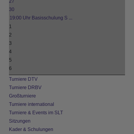
27
30
19:00 Uhr Basisschulung S ...
1
2
3
4
5
6
Turniere DTV
Turniere DRBV
Großturniere
Turniere international
Turniere & Events im SLT
Sitzungen
Kader & Schulungen