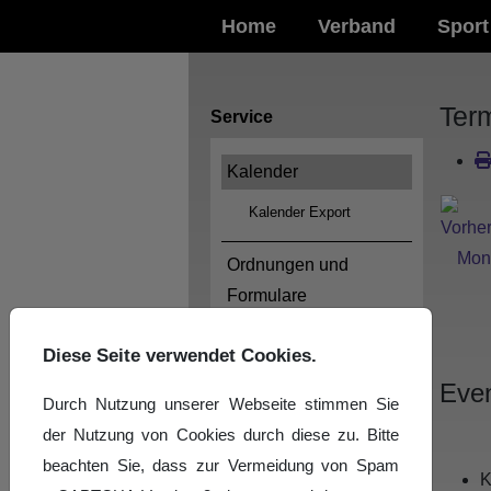
Home
Verband
Sport
Ter
Service
Kalender
Kalender Export
Ordnungen und
Formulare
Logos
Diese Seite verwendet Cookies.
Even
Impressum
Durch Nutzung unserer Webseite stimmen Sie
der Nutzung von Cookies durch diese zu. Bitte
Datenschutzerklärung
beachten Sie, dass zur Vermeidung von Spam
K
News-Archiv