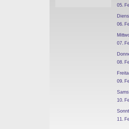
05. F
Diens
06. F
Mittw
07. F
Donne
08. F
Freit
09. F
Sams
10. F
Sonn
11. F