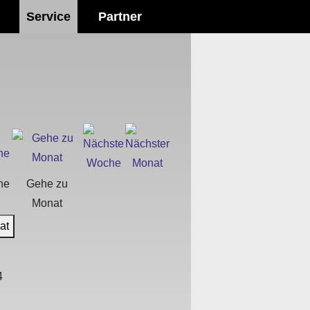
Service
Partner
he
Gehe zu
Monat
at
4