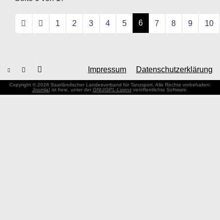
6
1
2
3
4
5
7
8
9
10
Impressum
Datenschutzerklärung
Copyright © 2026 Saarländischer Landesverband für Tanzsport. Alle Rechte vorbehalten.
Joomla!
ist freie, unter der
GNU/GPL-Lizenz
veröffentlichte Software.