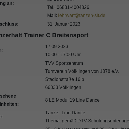
ng an:
Tel.: 06831-4004826
Mail:
lehrwart@tanzen-slt.de
schluss:
31. Januar 2023
nzerhalt Trainer C Breitensport
17.09 2023
m:
10:00 - 17:00 Uhr
TVV Sportzentrum
Turnverein Völklingen von 1878 e.V.
Stadionstraße 16 b
66333 Völklingen
esehene
8 LE Modul 19 Line Dance
inheiten:
Tänze: Line Dance
e:
Thema: gemäß DTV-Schulungsunterlag