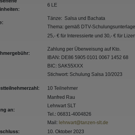
esehene
6 LE
inheiten:
Tänze: Salsa und Bachata
e:
Thema: gemäß DTV-Schulungsunterlag
25,- € für Interessierte und 30,- € für Li
Zahlung per Überweisung auf Kto.
ehmergebühr:
IBAN: DE86 5905 0101 0067 1452 68
BIC: SAK55XXX
Stichwort: Schulung Salsa 10/2023
stteilnehmerzahl:
10 Teilnehmer
Manfred Rau
Lehrwart SLT
ng an:
Tel.: 06831-4004826
Mail:
lehrwart@tanzen-slt.de
schluss:
10. Oktober 2023