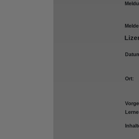
Meldu
Melde
Lize
Datu
Ort:
Vorg
Lerne
Inhalt