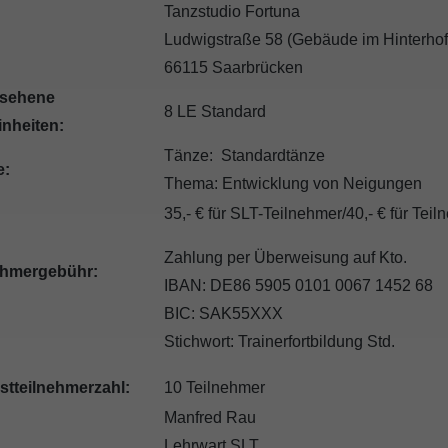
Tanzstudio Fortuna
Ludwigstraße 58 (Gebäude im Hinterh
66115 Saarbrücken
sehene
8 LE Standard
inheiten:
Tänze: Standardtänze
e:
Thema: Entwicklung von Neigungen
35,- € für SLT-Teilnehmer/40,- € für Te
Zahlung per Überweisung auf Kto.
ehmergebühr:
IBAN: DE86 5905 0101 0067 1452 68
BIC: SAK55XXX
Stichwort: Trainerfortbildung Std.
stteilnehmerzahl:
10 Teilnehmer
Manfred Rau
Lehrwart SLT