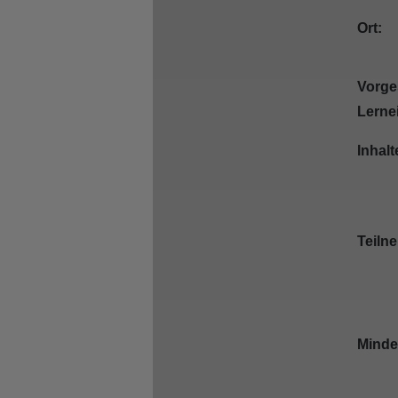
Ort:
Vorge
Lerne
Inhalt
Teiln
Minde