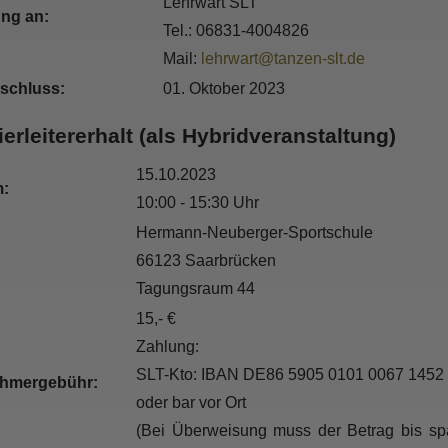
Lehrwart SLT
ng an:
Tel.: 06831-4004826
Mail:
lehrwart@tanzen-slt.de
schluss:
01. Oktober 2023
ierleitererhalt (als Hybridveranstaltung)
15.10.2023
:
10:00 - 15:3
Hermann-Neuberger-Sportschule
66123 Saarbrücken
Tagungsraum 44
15,- €
Zahlung:
SLT-Kto: IBAN DE86 5905 0101 0067 1452 6
ehmergebühr:
oder bar vor Ort
(Bei Überweisung muss der Betrag bis sp