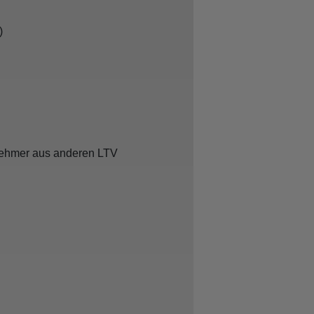
of)
ilnehmer aus anderen LTV