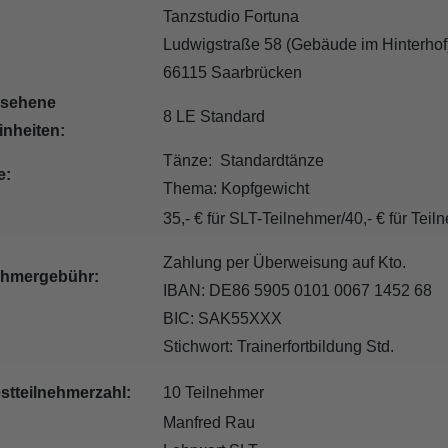
Tanzstudio Fortuna
Ludwigstraße 58 (Gebäude im Hinterh
66115 Saarbrücken
esehene
8 LE Standard
inheiten:
Tänze: Standardtänze
e:
Thema: Kopfgewicht
35,- € für SLT-Teilnehmer/40,- € für Te
Zahlung per Überweisung auf Kto.
ehmergebühr:
IBAN: DE86 5905 0101 0067 1452 68
BIC: SAK55XXX
Stichwort: Trainerfortbildung Std.
stteilnehmerzahl:
10 Teilnehmer
Manfred Rau