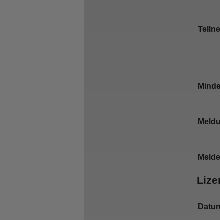
Teiln
Minde
Meldu
Melde
Lize
Datu