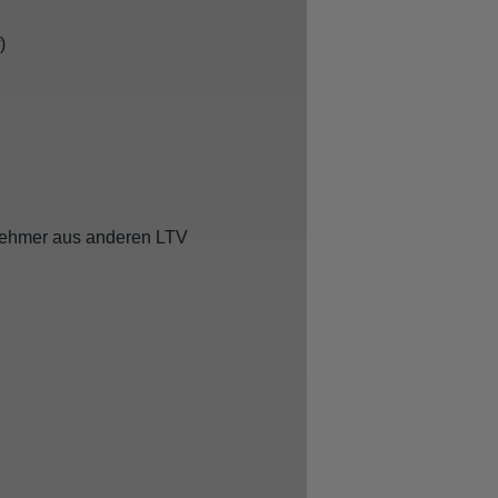
of)
ilnehmer aus anderen LTV