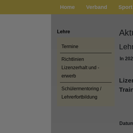
Home
Verband
Sport
Akt
Lehre
Leh
Termine
In 20
Richtlinien
Lizenzerhalt und -
erwerb
Lize
Schülermentoring /
Trai
Lehrerfortbildung
Datum