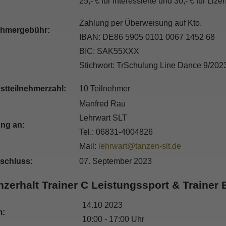
25,- € für Interessierte und 30,- € für Li
Zahlung per Überweisung auf Kto.
ehmergebühr:
IBAN: DE86 5905 0101 0067 1452 68
BIC: SAK55XXX
Stichwort: TrSchulung Line Dance 9/202
stteilnehmerzahl:
10 Teilnehmer
Manfred Rau
Lehrwart SLT
ng an:
Tel.: 06831-4004826
Mail:
lehrwart@tanzen-slt.de
schluss:
07. September 2023
nzerhalt Trainer C Leistungssport & Trainer
14.10 2023
m:
10:00 - 17:00 Uhr