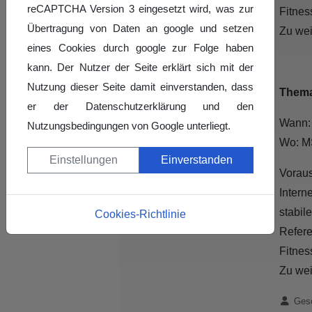
reCAPTCHA Version 3 eingesetzt wird, was zur
Fitnes
für Jugendtanzen
Übertragung von Daten an google und setzen
Zu wei
Schulsport
eines Cookies durch google zur Folge haben
kann. Der Nutzer der Seite erklärt sich mit der
Kooperation mit
Nutzung dieser Seite damit einverstanden, dass
Thema
Kindergärten
er der Datenschutzerklärung und den
Wann
Kinder- und
Nutzungsbedingungen von Google unterliegt.
Wo: M
Jugendschutz
Einstellungen
Einverstanden
Vorau
Intern
stabil
Cookies-Richtlinie
Refere
Fitnes
Zu wei
Details
Gesc