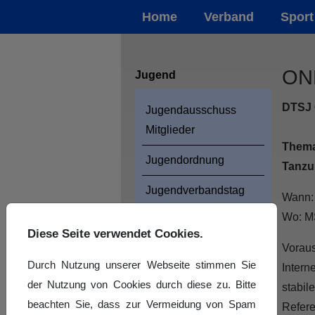
Home
Verband
Sport
ONL
Jugend
DTSJ 
Jugendausschuss
Mitglieder
Thema
Jugendordnung
Tanzu
Jugendverbandstag
Wann
Wo: M
SLT-Cup
Diese Seite verwendet Cookies.
Vorau
SaJuTaTa
Durch Nutzung unserer Webseite stimmen Sie
Intern
Jugendfreizeit
der Nutzung von Cookies durch diese zu. Bitte
stabil
beachten Sie, dass zur Vermeidung von Spam
Refere
Aus- und Fortbildung