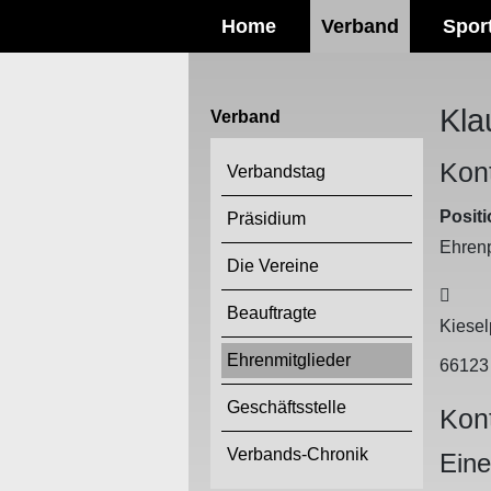
Home
Verband
Spor
Kla
Verband
Kon
Verbandstag
Positi
Präsidium
Ehrenp
Die Vereine
Adre
Beauftragte
Kiesel
Ehrenmitglieder
6612
Geschäftsstelle
Kon
Verbands-Chronik
Eine