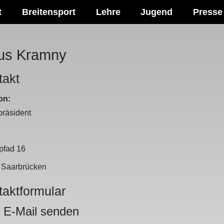
t
Breitensport
Lehre
Jugend
Presse
us Kramny
takt
on:
räsident
sse
pfad 16
3
Saarbrücken
taktformular
 E-Mail senden