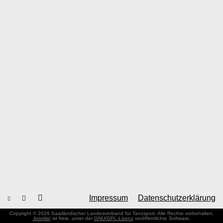
Impressum
Datenschutzerklärung
Copyright © 2026 Saarländischer Landesverband für Tanzsport. Alle Rechte vorbehalten.
Joomla!
ist freie, unter der
GNU/GPL-Lizenz
veröffentlichte Software.