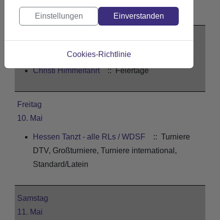
Keine Events an diesem Datum
Einstellungen
Einverstanden
Donnerstag
09. Mai
Cookies-Richtlinie
Christi Himmelfahrt
:: Feiertage
Freitag
10. Mai
Hessen Tanzt - alle RLs / WDSF
:: Turniere
DTV, Großturniere, Turniere international,
Standard/Latein
Samstag
11. Mai