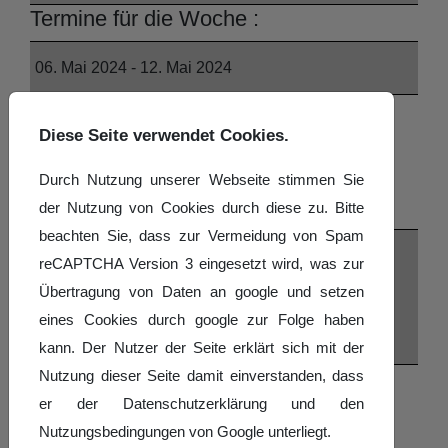
Termine für die Woche :
06. Mai 2024 - 12. Mai 2024
Montag
Diese Seite verwendet Cookies.
06. Mai
Durch Nutzung unserer Webseite stimmen Sie
Keine Events an diesem Datum
der Nutzung von Cookies durch diese zu. Bitte
beachten Sie, dass zur Vermeidung von Spam
Dienstag
reCAPTCHA Version 3 eingesetzt wird, was zur
07. Mai
Übertragung von Daten an google und setzen
eines Cookies durch google zur Folge haben
Keine Events an diesem Datum
kann. Der Nutzer der Seite erklärt sich mit der
Nutzung dieser Seite damit einverstanden, dass
Mittwoch
er der Datenschutzerklärung und den
08. Mai
Nutzungsbedingungen von Google unterliegt.