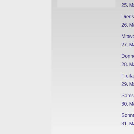
25. M
Diens
26. M
Mittw
27. M
Donne
28. M
Freit
29. M
Sams
30. M
Sonn
31. M