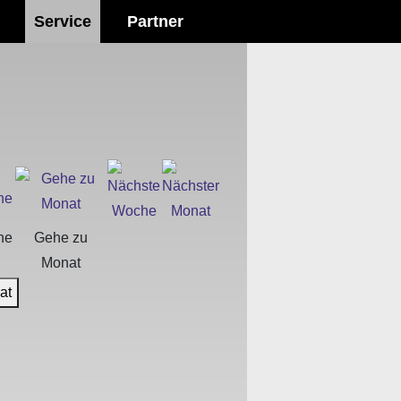
Service
Partner
he
Gehe zu
Monat
at