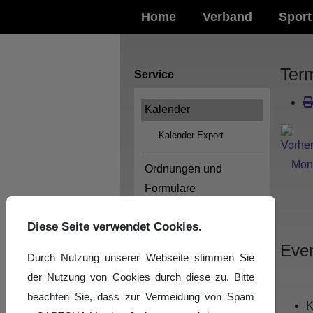
Home
Verband
Sport
Ter
Service
Kalender
Kalender Export
Ordnungen und
Formulare
Logos
Diese Seite verwendet Cookies.
Even
Impressum
Durch Nutzung unserer Webseite stimmen Sie
der Nutzung von Cookies durch diese zu. Bitte
Datenschutzerklärung
beachten Sie, dass zur Vermeidung von Spam
K
News-Archiv