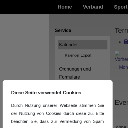
Home
Verband
Sport
Ter
Service
Kalender
Kalender Export
Ordnungen und
Formulare
Logos
Diese Seite verwendet Cookies.
Even
Impressum
Durch Nutzung unserer Webseite stimmen Sie
der Nutzung von Cookies durch diese zu. Bitte
Datenschutzerklärung
beachten Sie, dass zur Vermeidung von Spam
News-Archiv
ohne 