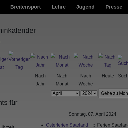
Breitensport
Lehre
Jugend
Presse
minkalender
Nach
Nach
Nach
Heute
Suc
Jahr
Monat
Woche
Gehe zu Mon
ts für
Sonntag, 07. April 2024
Osterferien Saarland
:: Ferien Saarlan
Uhrzeit