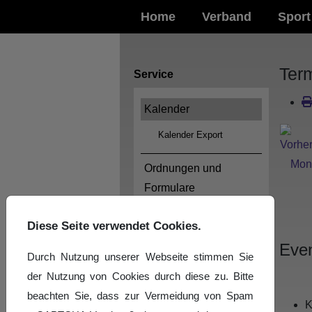
Home
Verband
Sport
Ter
Service
Kalender
Kalender Export
Ordnungen und
Formulare
Logos
Diese Seite verwendet Cookies.
Even
Impressum
Durch Nutzung unserer Webseite stimmen Sie
der Nutzung von Cookies durch diese zu. Bitte
Datenschutzerklärung
beachten Sie, dass zur Vermeidung von Spam
K
News-Archiv