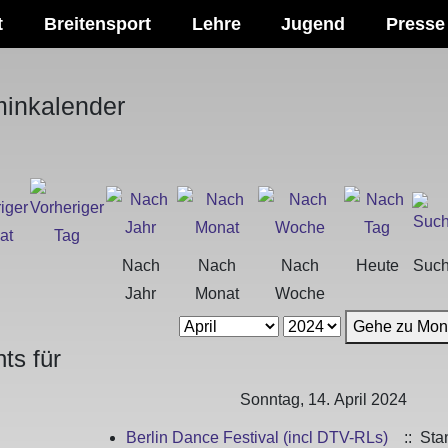
t
Breitensport
Lehre
Jugend
Presse
minkalender
Nach
Nach
Nach
Heute
Suc
Jahr
Monat
Woche
Gehe zu Mon
ts für
Sonntag, 14. April 2024
Berlin Dance Festival (incl DTV-RLs)
:: Sta