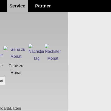
Service
Partner
he
Gehe zu
Monat
at
ndard/Latein