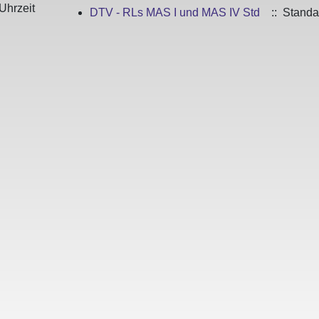
Uhrzeit
DTV - RLs MAS I und MAS IV Std
:: Standa