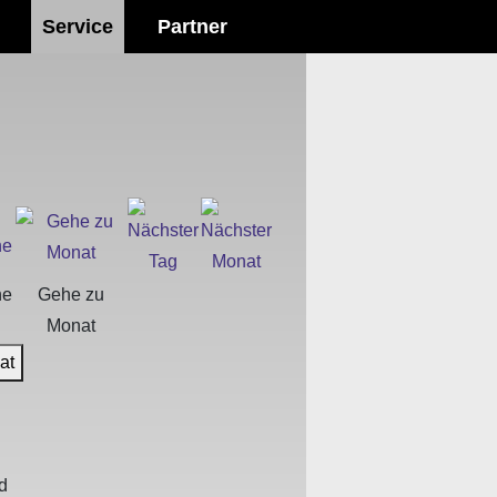
Service
Partner
he
Gehe zu
Monat
at
d