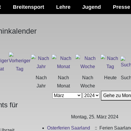
t
Breitensport
Lehre
Jugend
Presse
minkalender
Nach
Nach
Nach
Heute
Suc
Jahr
Monat
Woche
Gehe zu Mon
ts für
Montag, 25. März 2024
Osterferien Saarland
:: Ferien Saarlan
Uhrzeit