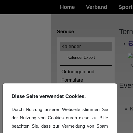
Home
Verband
Sport
Ter
Service
Kalender
Kalender Export
N
Ordnungen und
Formulare
Even
Logos
Diese Seite verwendet Cookies.
Impressum
K
Durch Nutzung unserer Webseite stimmen Sie
der Nutzung von Cookies durch diese zu. Bitte
Datenschutzerklärung
beachten Sie, dass zur Vermeidung von Spam
News-Archiv