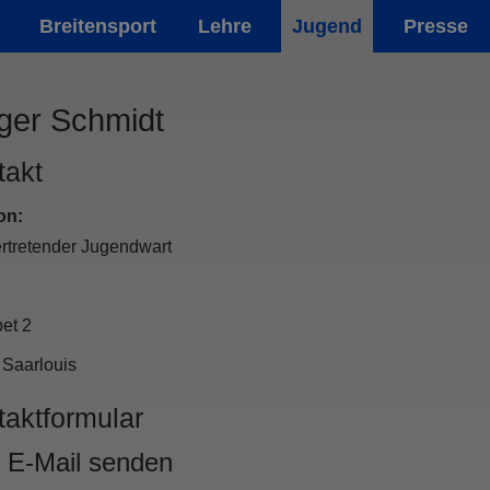
Breitensport
Lehre
Jugend
Presse
ger Schmidt
takt
on:
ertretender Jugendwart
esse
bet 2
0
Saarlouis
taktformular
 E-Mail senden