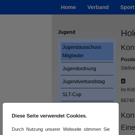
Home
Verband
Sport
Hol
Jugend
Kon
Jugendausschuss
Mitglieder
Positi
Stellv
Jugendordnung
Adr
Jugendverbandstag
Im Kri
SLT-Cup
6674
SaJuTaTa
Kon
Diese Seite verwendet Cookies.
Jugendfreizeit
Eine
Durch Nutzung unserer Webseite stimmen Sie
Aus- und Fortbildung