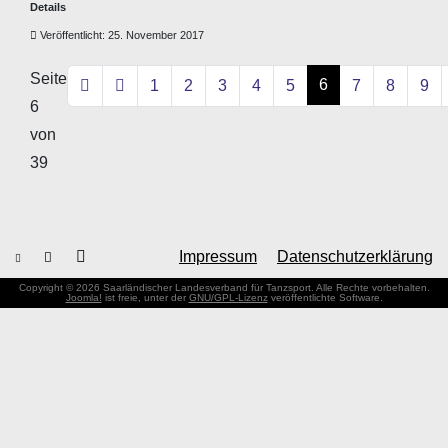
Details
Veröffentlicht: 25. November 2017
Seite
6
1
2
3
4
5
7
8
9
6
von
39
Impressum
Datenschutzerklärung
Copyright © 2026 Saarländischer Landesverband für Tanzsport. Alle Rechte vorbehalten.
Joomla!
ist freie, unter der
GNU/GPL-Lizenz
veröffentlichte Software.